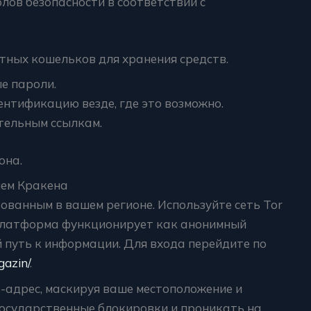
лов безопасности в соответствии с
тных кошельков для хранения средств.
е пароли.
нтификацию везде, где это возможно.
тельным ссылкам.
она.
ием Кракена
рованным в вашем регионе. Используйте сеть Tor
 Платформа функционирует как анонимный
 путь к информации. Для входа перейдите по
gazin/
.
P-адрес, маскируя ваше местоположение и
государственные блокировки и проникать на