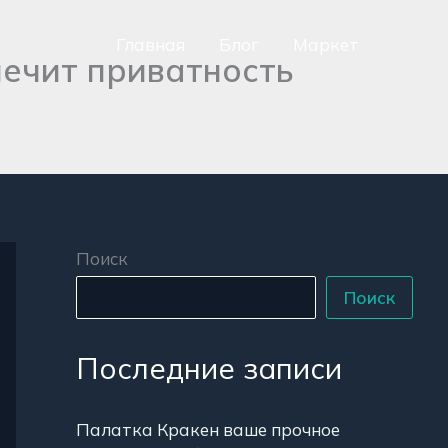
Главная
Блог
Маркет
печит приватность
сно
аться
р
Поиск
Поиск
Последние записи
Палатка Кракен ваше прочное