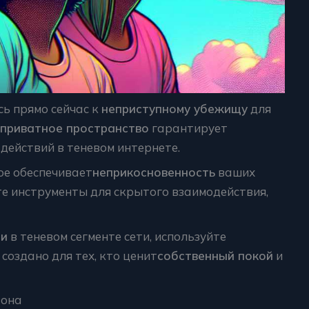
ь прямо сейчас к
неприступному убежищу
для
приватное пространство
гарантирует
действий в теневом интернете.
рое обеспечивает
неприкосновенность
ваших
е инструменты для скрытого взаимодействия,
ти
в теневом сегменте сети, используйте
создано для тех, кто ценит
собственный покой
и
зона