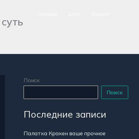
Главная
Блог
Маркет
 суть
сно
аться
р
Поиск
Поиск
Последние записи
Палатка Кракен ваше прочное