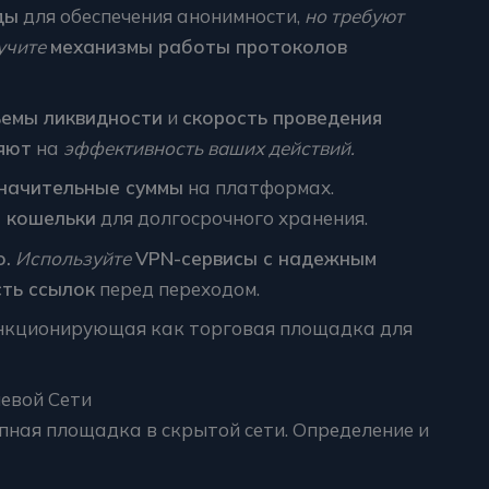
ды
для обеспечения анонимности,
но требуют
учите
механизмы работы протоколов
емы ликвидности
и
скорость проведения
яют
на
эффективность ваших действий.
значительные суммы
на платформах.
 кошельки
для долгосрочного хранения.
о.
Используйте
VPN-сервисы с надежным
ть ссылок
перед переходом.
ункционирующая как торговая площадка для
невой Сети
упная площадка в скрытой сети. Определение и