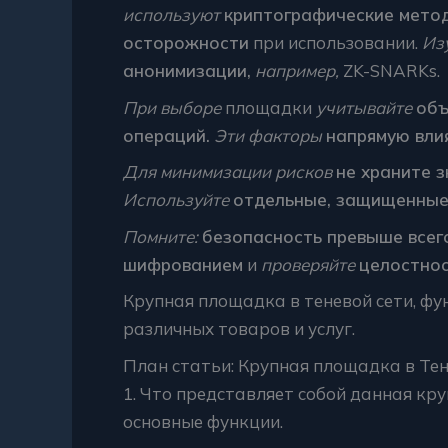
используют
криптографические мето
осторожности
при использовании.
Из
анонимизации,
например,
ZK-SNARKs.
При выборе
площадки
учитывайте
объ
операций.
Эти факторы
напрямую вли
Для минимизации рисков
не храните 
Используйте
отдельные, защищенные
Помните:
безопасность превыше всег
шифрованием
и
проверяйте
целостнос
Крупная площадка в теневой сети, ф
различных товаров и услуг.
План статьи: Крупная площадка в Те
1. Что представляет собой данная кр
основные функции.