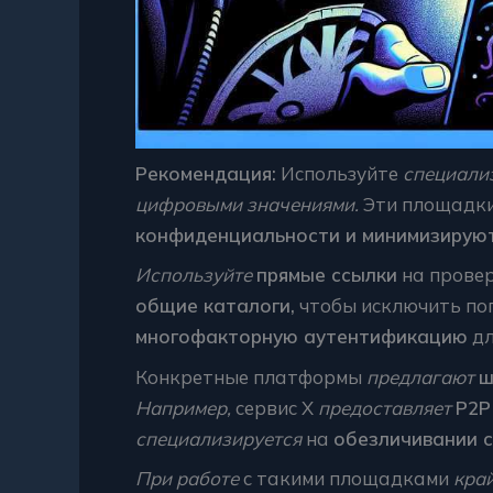
Рекомендация:
Используйте
специали
цифровыми значениями.
Эти площадк
конфиденциальности и минимизируют
Используйте
прямые ссылки
на прове
общие каталоги,
чтобы исключить по
многофакторную аутентификацию
дл
Конкретные платформы
предлагают
ш
Например,
сервис X
предоставляет
P2P
специализируется
на
обезличивании с
При работе
с такими площадками
кра