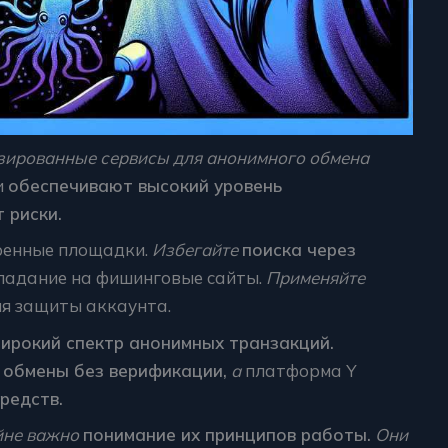
зированные сервисы для анонимного обмена
и
обеспечивают высокий уровень
 риски.
ренные площадки.
Избегайте
поиска через
падание на фишинговые сайты.
Применяйте
я защиты аккаунта.
ирокий спектр анонимных транзакций.
 обмены без верификации,
а
платформа Y
редств.
йне важно
понимание их принципов работы.
Они