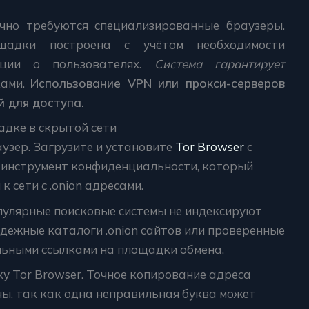
чно требуются специализированные браузеры.
щадки построена с учётом необходимости
ации о пользователях.
Система гарантирует
ками.
Использование VPN или прокси-серверов
 для доступа.
адке в скрытой сети
узер. Загрузите и установите
Tor Browser
с
о инструмент конфиденциальности, который
 сети с .onion адресами.
пулярные поисковые системы не индексируют
адежные каталоги .onion сайтов или проверенные
льными ссылками на площадки обмена.
ку Tor Browser. Точное копирование адреса
ы, так как одна неправильная буква может