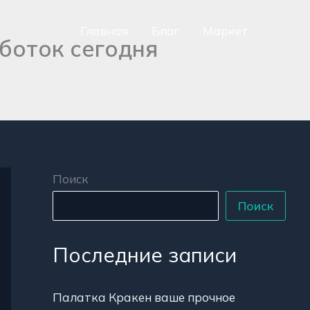
Главная
Блог
Маркет
боток сегодня
сно
аться
р
Поиск
Поиск
Последние записи
Палатка Кракен ваше прочное