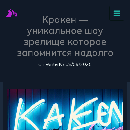
:
:
:
:
:
Перейти
Кракен
Купить
Палатка
Кракен
Начни
к
Кракен —
Онион
сегодня
Кракен
надежно
безопа
содержимому
ваш
рабочую
ваше
проведет
пользов
уникальное шоу
путь
ссылку
прочное
вас
Kraken
зрелище которое
в
на
укрытие
в
через
глубину
Кракен
в
сети
тор
запомнится надолго
сети
сайт
любых
браузе
безопасности
моментально
походах
От
WriterK
/
08/09/2025