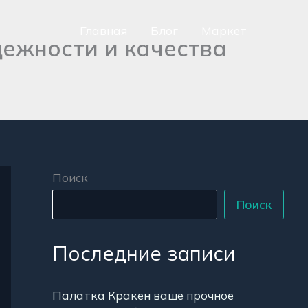
Главная
Блог
Маркет
ежности и качества
сно
аться
р
Поиск
Поиск
Последние записи
Палатка Кракен ваше прочное