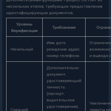
нескольких этапов, требующих предоставления
идентифицирующих документов.
Уровень
Требования
Ограни
Верификации
Имя, дата
Ограниче
Начальный
рождения, адрес,
возможнос
номер телефона.
и вывода с
Дополнительно:
документ,
удостоверяющий
личность
(паспорт,
водительское
Увеличен
удостоверение),
Средний
лимиты на