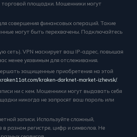
 торговой площадки. Мошенники могут
 для совершения финансовых операций. Такие
данные могут быть перехвачены. Подключайтесь
ю сеть). VPN маскирует ваш IP-адрес, повышая
вас менее уязвимым для отслеживания.
вершать защищенные приобретения на этой
/kraken11at.com/kraken-darknet-market-izhevsk/
.
аписи ни с кем. Мошенники могут выдавать себя
ощадки никогда не запросят ваш пароль или
четной записи. Используйте сложный,
 в разном регистре, цифр и символов. Не
 разных сервисов.