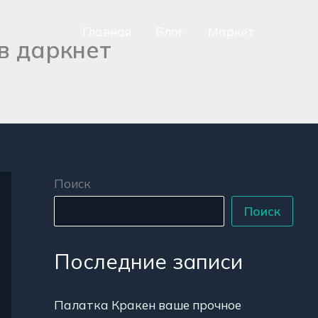
Главная
Блог
Маркет
 в даркнет
сно
аться
р
Поиск
Поиск
Последние записи
Палатка Кракен ваше прочное