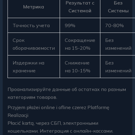
Результат с
Без
Метрика
Системой
Системы
Точность учета
99%
70-80%
Срок
Сокращение
Без
оборачиваемости
на 15-20%
изменений
Издержки на
Снижение
Без
хранение
на 10-15%
изменений
Проанализируйте данные об остатках по разным
категориям товаров.
Przyjem płażei online i ofline czerez Platformę
Realizacji
Płacić kartą, через СБП, электронными
кошельками. Интеграция с онлайн-кассами.