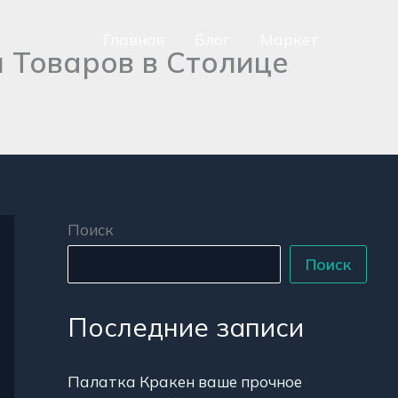
Главная
Блог
Маркет
 Товаров в Столице
сно
аться
р
Поиск
Поиск
Последние записи
Палатка Кракен ваше прочное