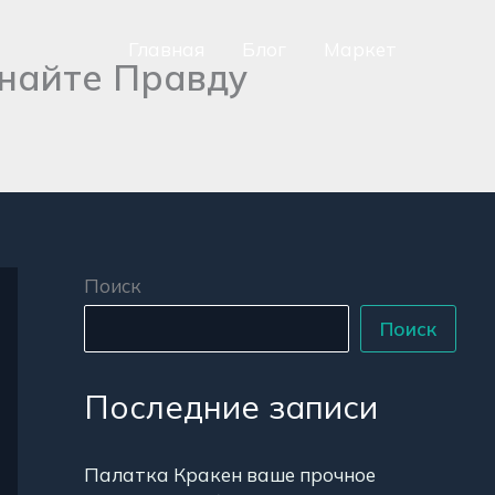
Главная
Блог
Маркет
знайте Правду
сно
аться
р
Поиск
Поиск
Последние записи
Палатка Кракен ваше прочное