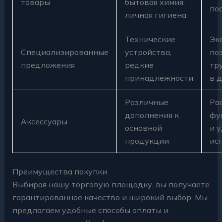
товары
бытовая химия,
по
личная гигиена
Технические
Эк
Специализированные
устройства,
по
предложения
редкие
тр
принадлежности
в 
Различные
Ра
дополнения к
фу
Аксессуары
основной
и 
продукции
ис
Преимущества покупки
Выбирая нашу торговую площадку, вы получаете
гарантированное качество и широкий выбор. Мы
предлагаем удобные способы оплаты и