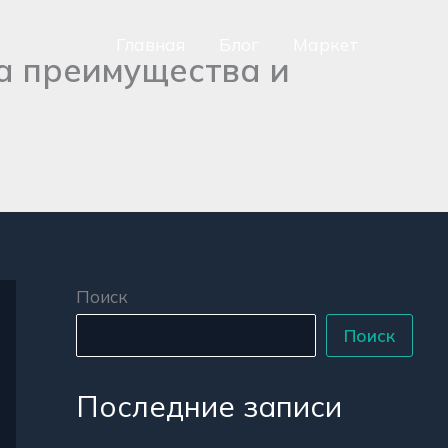
Главная
Блог
Маркет
а преимущества и
сно
аться
р
Поиск
Поиск
Последние записи