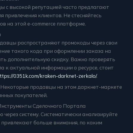
цы с высокой репутацией часто предлагают
я привлечения клиентов. Не стесняйтесь
ов на этой e-commerce платформе.
в
одавцы распространяют промокоды через свои
ение такого кода при оформлении заказа на
ить дополнительную скидку. Важно проверять
а к актуальной информации о ресурсе, стоит
ttps://0351k.com/kraken-darknet-zerkalo/
.
. Некоторые продавцы на этом даркнет-маркете
янных покупателей.
Инструменты Сделочного Портала
 через систему. Систематически анализируйте
я привлекают больше внимания, по каким