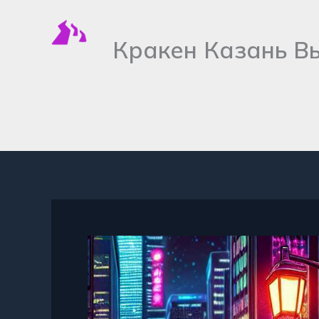
Перейти
к
Кракен Казань В
содержимому