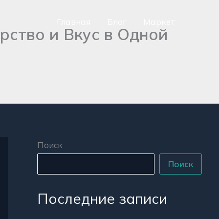
Главная
Блог
Маркет
ство и Вкус в Одной
сно
аться
р
Поиск
Поиск
Последние записи