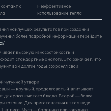
контакт с
Неэффективное
пла
использование тепла
ения наилучших результатов при создании
лучения более подробной информации перейдите
ka/
чивает высокую износостойкость и
осходит стандартные аналоги. Это означает, что
жит вам долгие годы, сохраняя свои
ой чугунной утвари
ервый — крупный, продолговатый, впитывает
ит для рассыпчатого блюда. Второй — более
ри готовке. Для приготовления в этом виде
1 кг риса. Мясо — баранина или говядина.