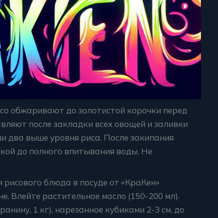
Мясо обжаривают до золотистой корочки перед
авляют после закладки всех овощей и заливки
ли два выше уровня риса. После закипания
кой до полного впитывания воды. Не
 рисового блюда в посуде от «КраКен»
е. Влейте растительное масло (150-200 мл).
анину, 1 кг), нарезанное кубиками 2-3 см, до