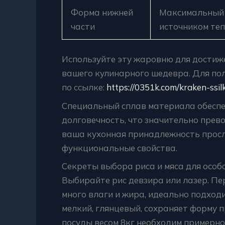
Форма нижней
Максимальный 
части
источником те
Используйте эту жаровню для достиж
вашего кулинарного шедевра. Для по
по ссылке:
https://0351k.com/kraken-ssil
Специальный сплав материала обеспе
долговечность, что значительно прев
ваша кухонная принадлежность прослу
функциональные свойства.
Секреты выбора риса и мяса для особ
Выбирайте рис девзира или лазер. П
много влаги и жира, идеально подход
мелкий, глянцевый, сохраняет форму п
посуды весом 8кг необходим примерно 