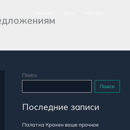
Главная
Блог
Маркет
редложениям
сно
аться
р
Поиск
Поиск
Последние записи
Палатка Кракен ваше прочное