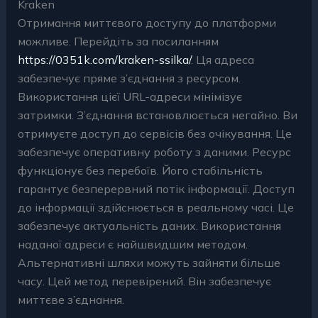
Kraken
Отримання миттєвого доступу до платформи
можливе. Перейдіть за посиланням
https://0351k.com/kraken-ssilka/
. Ця адреса
забезпечує пряме з’єднання з ресурсом.
Використання цієї URL-адреси мінімізує
затримки. З’єднання встановлюється негайно. Ви
отримуєте доступ до сервісів без очікування. Це
забезпечує оперативну роботу з даними. Ресурс
функціонує без перебоїв. Його стабільність
гарантує безперервний потік інформації. Доступ
до інформації здійснюється в реальному часі. Це
забезпечує актуальність даних. Використання
наданої адреси є найшвидшим методом.
Альтернативні шляхи можуть зайняти більше
часу. Цей метод перевірений. Він забезпечує
миттєве з’єднання.