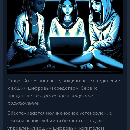
Получайте мгновенное, защищенное соединение
к вашим цифровым средствам. Сервис
предлагает
оперативное
и
защитное
подключение
.
Обеспечивается
молниеносное
установление
связи и
непоколебимая безопасность
для
управления вашим цифровым капиталом.