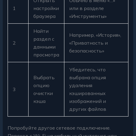
Открыть
Обычно в меню «…»
1
настройки
или в разделе
браузера
«Инструменты»
Найти
Например, «История»,
раздел с
2
«Приватность и
данными
безопасность»
просмотра
Убедитесь, что
Выбрать
выбрана опция
опцию
удаления
3
очистки
кэшированных
кэша
изображений и
других файлов
Попробуйте другое сетевое подключение.
Переход с Wi-Fi на мобильный интернет или