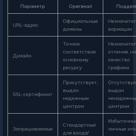
Параметр
Оригинал
Поддел
Официальные
Незначите
URL-адрес
домены
вариации
Точное
Незначите
соответствие
отличия, н
Дизайн
основному
качество
ресурсу
графики
Присутствует,
Отсутствуе
выдан
выдан
SSL-сертификат
надежным
ненадежн
центром
центром
Избыточны
Стандартные
Запрашиваемые
личные ил
для входа/