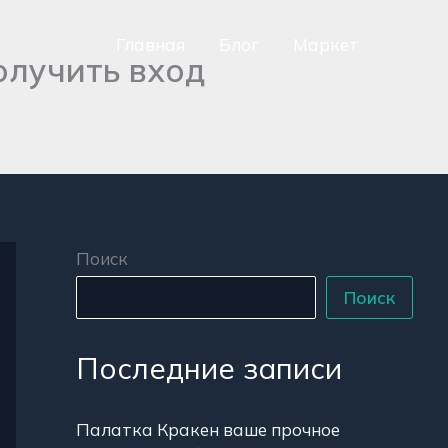
Главная
Блог
Маркет
олучить вход
сно
аться
р
Поиск
Поиск
Последние записи
Палатка Кракен ваше прочное