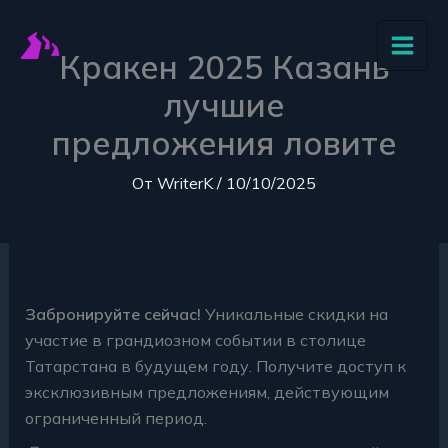
:
:
:
:
:
Перейти
Кракен
Купить
Палатка
Кракен
Начни
к
Кракен 2025 Казань
Онион
сегодня
Кракен
надежно
безопа
содержимому
ваш
рабочую
ваше
проведет
пользов
лучшие
путь
ссылку
прочное
вас
Kraken
предложения ловите
в
на
укрытие
в
через
глубину
Кракен
в
сети
тор
От
WriterK
/
10/10/2025
сети
сайт
любых
браузе
безопасности
моментально
походах
Забронируйте сейчас!
Уникальные скидки на
участие в грандиозном событии в столице
Татарстана в будущем году. Получите доступ к
эксклюзивным предложениям, действующим
ограниченный период.