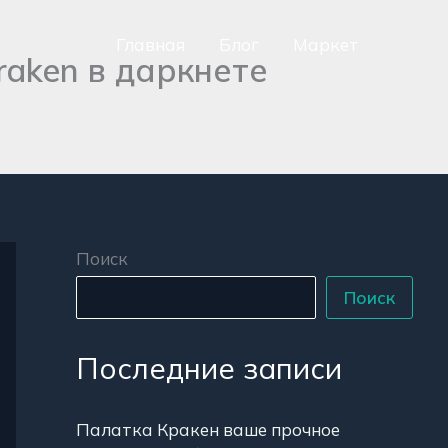
Главная
Блог
Маркет
aken в даркнете
сно
аться
р
Поиск
Поиск
Последние записи
Палатка Кракен ваше прочное