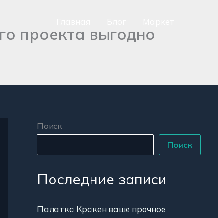
Главная
Блог
Маркет
го проекта выгодно
сно
аться
р
Поиск
Поиск
Последние записи
Палатка Кракен ваше прочное