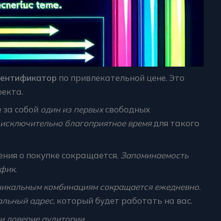
дентификатор
по привлекательной цене. Это
екта.
 за собой
один из первых
свободных
исключительно благоприятное время
для такого
ения о покупке сокращается.
Запоминаемость
афик
.
никальным комбинациям сокращается ежедневно.
альный адрес
, который будет работать на вас.
и доверие аудитории
.