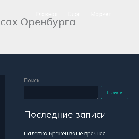
Главная
Блог
Маркет
рсах Оренбурга
сно
аться
р
Поиск
Поиск
Последние записи
Палатка Кракен ваше прочное