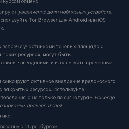
 курсом обмена.
трируют
увеличение доли мобильных устройств
,
ользуйте Tor Browser для Android или iOS,
к.
 встреч с участниками теневых площадок.
таких ресурсах, могут быть
альные псевдонимы и используйте временные
.
 фиксируют активное внедрение вредоносного
а закрытых ресурсах. Используйте
поведения, а не только по сигнатурам.
Никогда
незнакомых пользователей.
тика
связанную с Оренбургом