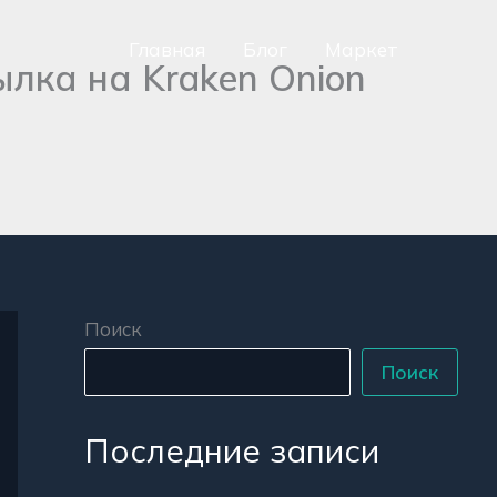
Главная
Блог
Маркет
лка на Kraken Onion
сно
аться
р
Поиск
Поиск
Последние записи