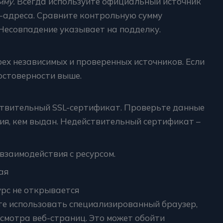
мму.
Всегда используйте официальный источник
б-адреса. Сравните контрольную сумму
Несовпадение указывает на подделку.
рех независимых и проверенных источников. Если
остоверности выше.
йствительный SSL-сертификат. Проверьте данные
вия, кем выдан. Недействительный сертификат –
взаимодействия с ресурсом.
ая
урс не открывается
йте использовать специализированный браузер,
смотра веб-страниц. Это может обойти