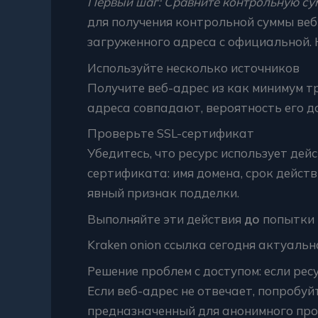
Первый шаг: Сравните контрольную су
для получения контрольной суммы ве
загруженного адреса с официальной. 
Используйте несколько источников
Получите веб-адрес из как минимум т
адреса совпадают, вероятность его д
Проверьте SSL-сертификат
Убедитесь, что ресурс использует де
сертификата: имя домена, срок дейст
явный признак подделки.
Выполняйте эти действия
до
попытки 
Kraken onion ссылка сегодня актуальн
Решение проблем с доступом: если рес
Если веб-адрес не отвечает, попробу
предназначенный для анонимного про