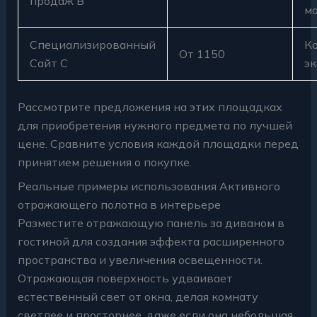
продаж B
м
Специализированный
К
От 1150
Сайт C
эк
Рассмотрите предложения на этих площадках
для приобретения нужного предмета по лучшей
цене. Сравните условия каждой площадки перед
принятием решения о покупке.
Реальные примеры использования Активного
отражающего полотна в интерьере
Разместите отражающую панель за диваном в
гостиной для создания эффекта расширенного
пространства и увеличения освещенности.
Отражающая поверхность удваивает
естественный свет от окна, делая комнату
светлее и просторнее, даже если она небольшая.