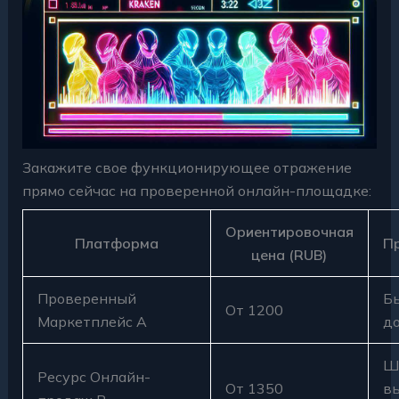
Закажите свое функционирующее отражение
прямо сейчас на проверенной онлайн-площадке:
Ориентировочная
Платформа
П
цена (RUB)
Проверенный
Б
От 1200
Маркетплейс A
д
Ш
Ресурс Онлайн-
От 1350
в