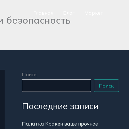
Главная
Блог
Маркет
и безопасность
сно
аться
р
Поиск
Поиск
Последние записи
Палатка Кракен ваше прочное